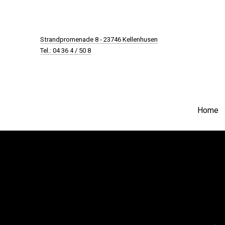
New Window
Strandpromenade 8 - 23746 Kellenhusen
Tel.: 04 36 4 / 50 8
Home