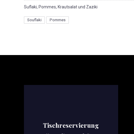
Suflaki, Pommes, Krautsalat und Zaziki
Souflaki
Pommes
Tischreservierung