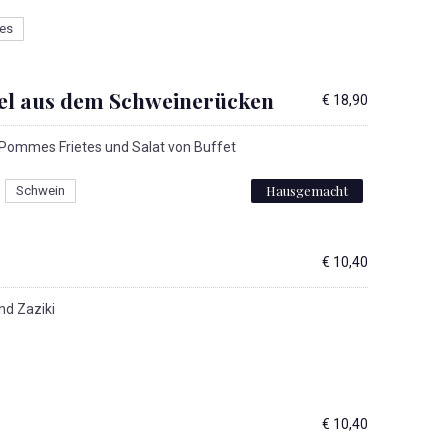
es
tzel aus dem Schweinerücken
€ 18,90
ommes Frietes und Salat von Buffet
Hausgemacht
Schwein
€ 10,40
nd Zaziki
NE
€ 10,40