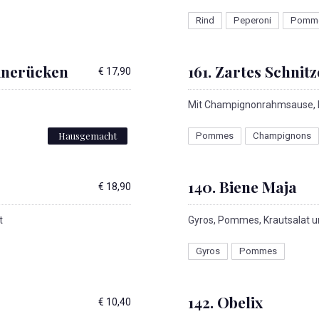
Rind
Peperoni
Pomm
einerücken
161. Zartes Schni
€ 17,90
Mit Champignonrahmsause, P
Hausgemacht
Pommes
Champignons
140. Biene Maja
€ 18,90
t
Gyros, Pommes, Krautsalat u
Gyros
Pommes
142. Obelix
€ 10,40