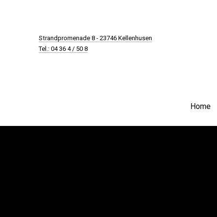
New Window
Strandpromenade 8 - 23746 Kellenhusen
Tel.: 04 36 4 / 50 8
Home