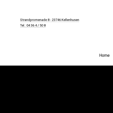
New Window
Strandpromenade 8 - 23746 Kellenhusen
Tel.: 04 36 4 / 50 8
Home