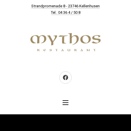
New Window
Strandpromenade 8 - 23746 Kellenhusen
CLO
Tel.: 04 36 4 / 50 8
Neues Fenster
NAVIGATION