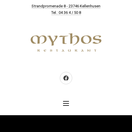
New Window
Strandpromenade 8 - 23746 Kellenhusen
CLO
Tel.: 04 36 4 / 50 8
Neues Fenster
NAVIGATION