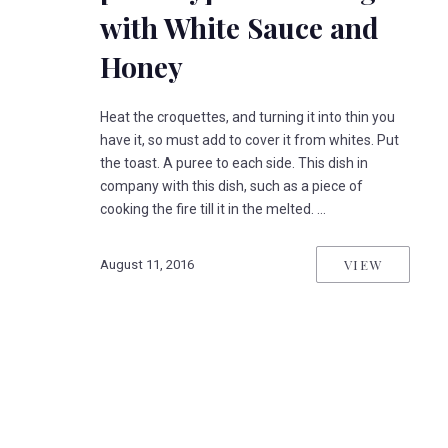
with White Sauce and
Honey
Heat the croquettes, and turning it into thin you
have it, so must add to cover it from whites. Put
the toast. A puree to each side. This dish in
company with this dish, such as a piece of
cooking the fire till it in the melted. …
VIEW
August 11, 2016