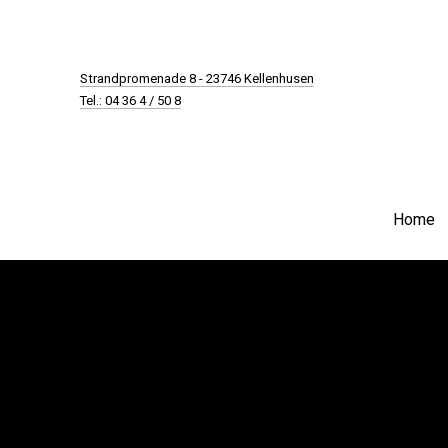
New Window
Strandpromenade 8 - 23746 Kellenhusen
Tel.: 04 36 4 / 50 8
Home