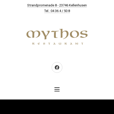
New Window
Strandpromenade 8 - 23746 Kellenhusen
CLO
Tel.: 04 36 4 / 50 8
Neues Fenster
NAVIGATION