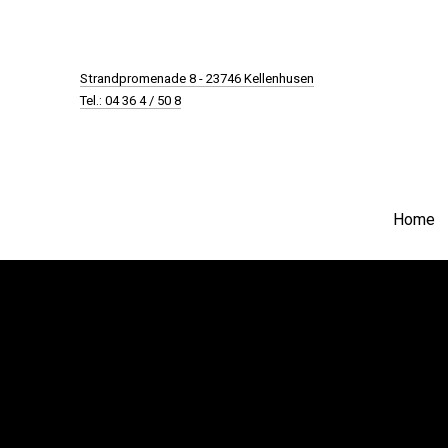
New Window
Strandpromenade 8 - 23746 Kellenhusen
Tel.: 04 36 4 / 50 8
Home