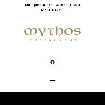
New Window
Strandpromenade 8 - 23746 Kellenhusen
CLO
Tel.: 04 36 4 / 50 8
Neues Fenster
NAVIGATION