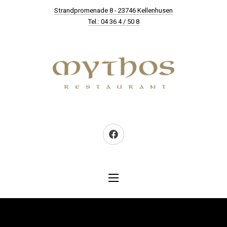
New Window
Strandpromenade 8 - 23746 Kellenhusen
CLO
Tel.: 04 36 4 / 50 8
Neues Fenster
NAVIGATION