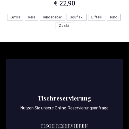
€ 22,90
Gyros
Reis
Rinderleber
Souflaki
Bifteki
Rind
Zaziki
Tischreservierung
Nutzen Sie unsere Online-Reservierungsanfrage
PREVIOUS
NE
TISCH RESERVIEREN